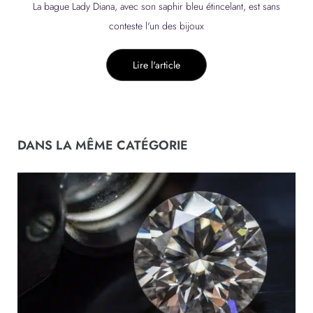
s
Brillance Intégrée : L'essor des Bijoux Incrustés dans la Mode
E
Vous avez certainement remarqué ces créations
Lire l'article
DANS LA MÊME CATÉGORIE